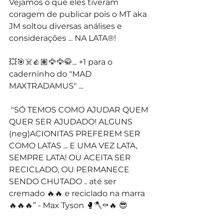
Vejamos o que eles tiveram 
coragem de publicar pois o MT aka 
JM soltou diversas análises e 
considerações ... NA LATA®️!
💥🎯☠️👍🏽🦅🦅🥋... +1 para o 
caderninho do "MAD 
MAXTRADAMUS" ...
 "SÓ TEMOS COMO AJUDAR QUEM 
QUER SER AJUDADO! ALGUNS 
(neg)ACIONITAS PREFEREM SER 
COMO LATAS ... E UMA VEZ LATA, 
SEMPRE LATA! OU ACEITA SER 
RECICLADO, OU PERMANECE 
SENDO CHUTADO .. até ser 
cremado 🔥🔥 e reciclado na marra 
🔥🔥🔥” - Max Tyson 🥊🪓⚰️🔥 😎