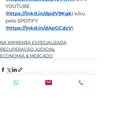
YOUTUBE 
(
https://lnkd.in/dpdV9Kgk
) e/ou 
pelo SPOTIFY 
(
https://lnkd.in/dApGCdzV
)
NA IMPREN$A ESPECIALIZADA
RECUPERAÇÃO JUDICIAL
ECONOMIA & MERCADO
Ver tudo
Posts recentes