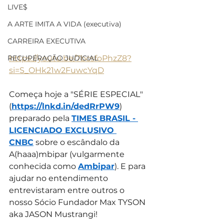
LIVE$
A ARTE IMITA A VIDA (executiva)
CARREIRA EXECUTIVA
RECUPERAÇÃO JUDICIAL
https://youtu.be/7bcsfoPhzZ8?
si=S_OHk21w2FuwcYqD
Começa hoje a "SÉRIE ESPECIAL" 
(
https://lnkd.in/dedRrPW9
) 
preparado pela 
TIMES BRASIL - 
LICENCIADO EXCLUSIVO 
CNBC
 sobre o escândalo da 
A(haaa)mbipar (vulgarmente 
conhecida como 
Ambipar
). E para 
ajudar no entendimento 
entrevistaram entre outros o 
nosso Sócio Fundador Max TYSON 
aka JASON Mustrangi!