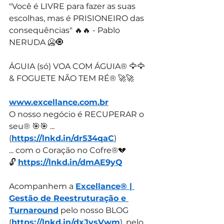
"Você é LIVRE para fazer as suas 
escolhas, mas é PRISIONEIRO das 
consequências" 🔥🔥 - Pablo 
NERUDA 🥶🧿
ÁGUIA (só) VOA COM ÁGUIA®️ 🦅🦅 
& FOGUETE NÃO TEM RÉ®️ 🚀🚀 
www.excellance.com.br
O nosso negócio é RECUPERAR o 
seu®️ 🎯🎯 ... 
(
https://lnkd.in/dr534qaC
)
... com o Coração no Cofre®️💔
🔓 
https://lnkd.in/dmAE9yQ
Acompanhem a 
Excellance® | 
Gestão de Reestruturação e 
Turnaround
 pelo nosso BLOG 
(
https://lnkd.in/dxJvsVwm
), pelo 