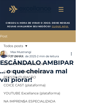
CHEGOU A HORA DE VIRAR O JOGO. DEIXE NOSSAS
ÁGUIAS AVALIAREM SEU NEGÓCIO!
CLIQUE AQUI.
Post
Todos posts
Max Mustrangi
Todos posts
27 de out. de 2025
2 min de leitura
ESCÂNDALO AMBIPAR
ECONOMIA & MERCADO
... o que cheirava mal
GESTÃO TURNAROUND &
REESTRUTURAÇÃO
vai piorar!
COICE CAST (plataforma)
YOUTUBE Excellance (plataforma)
NA IMPREN$A ESPECIALIZADA